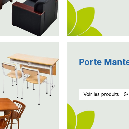
Porte Mant
___________________
Voir les produits