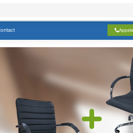
roduits
À Propos
Contact
ontact
Appel