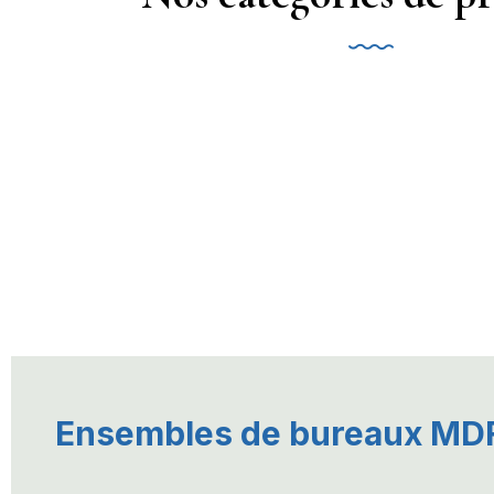
Ensembles de bureaux MD
---------------