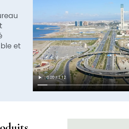
ureau
t
é
ble et
roduits