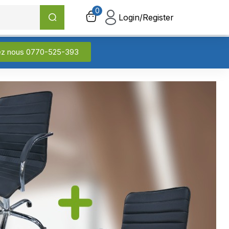
0
0
Login/Register
Login/Register
ez nous 0770-525-393