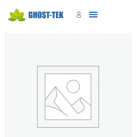
Sign in
Remember me
Lost password?
Log in
Create an account