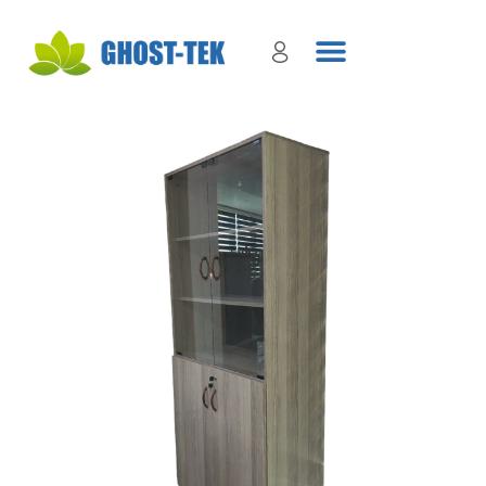
Sign in
Remember me
Lost password?
Log in
Create an account