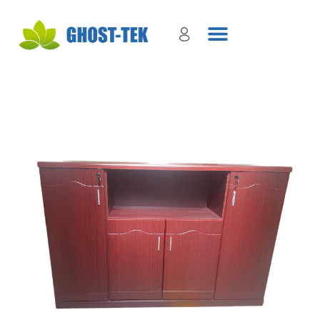
Sign in
Remember me
Lost password?
Log in
Create an account