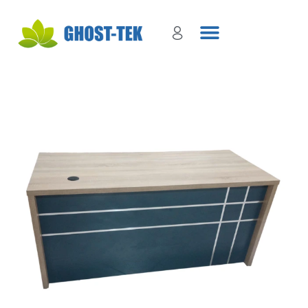
Sign in
Remember me
Lost password?
Log in
Create an account