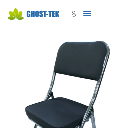
Sign in
Remember me
Lost password?
Log in
Create an account