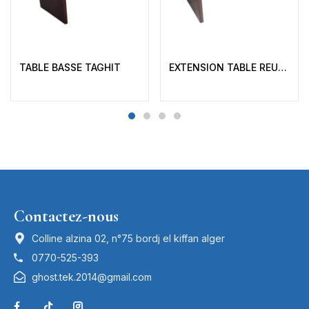
TABLE BASSE TAGHIT
EXTENSION TABLE REUNION TAGHIT
Contactez-nous
Colline alzina 02, n°75 bordj el kiffan alger
0770-525-393
ghost.tek.2014@gmail.com