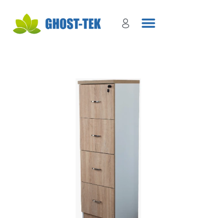
Sign in
Remember me
Lost password?
Log in
Create an account