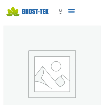
Sign in
Remember me
Lost password?
Log in
Create an account