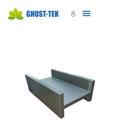
Sign in
Remember me
Lost password?
Log in
Create an account