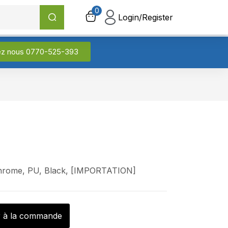
0
0
Login/Register
Login/Register
ez nous 0770-525-393
Chrome, PU, Black, [IMPORTATION]
r à la commande