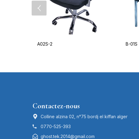
A02S-2
B-01S
Contactez-nous
Colline alzina 02, n°75 bordj el kiffan alger
0770-525-393
ghost.tek.2014@gmail.com