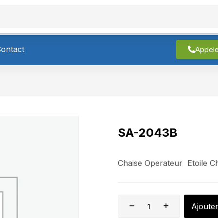
roduits
À Propos
Contact
ontact
Appel
SA-2043B
Chaise Operateur Etoile 
Ajoute