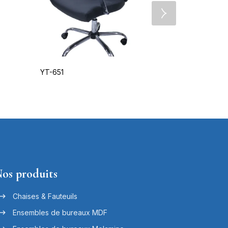
YT-651
T-32/613B/
os produits
Chaises & Fauteuils
Ensembles de bureaux MDF