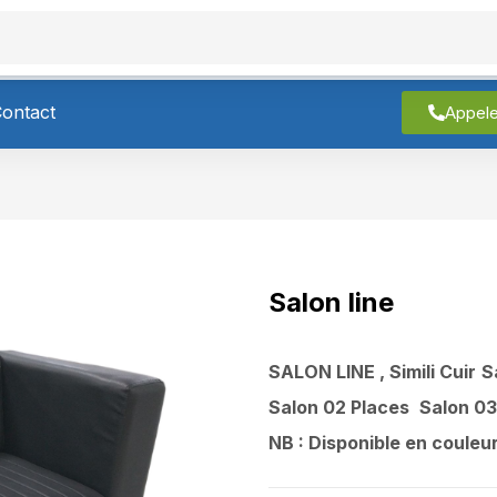
roduits
À Propos
Contact
ontact
Appel
Salon line
SALON LINE
, Simili Cuir
S
Salon 02 Places
Salon 03
NB : Disponible en coule