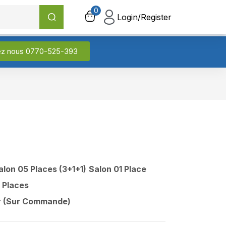
0
0
Login/Register
Login/Register
ez nous 0770-525-393
alon 05 Places (3+1+1)
Salon 01 Place
 Places
ur (Sur Commande)