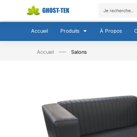
Accueil
P
Accueil
Produits
À Propos
C
Accueil
Salons