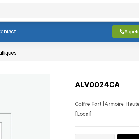
roduits
À Propos
Contact
ontact
Appel
lliques
ALV0024CA
Coffre Fort [Armoire Haut
[Local]