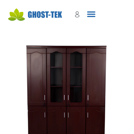
Sign in
Remember me
Lost password?
Log in
Create an account