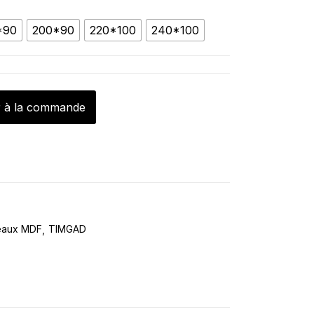
*90
200*90
220*100
240*100
r à la commande
eaux MDF
TIMGAD