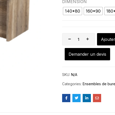
DIMENSION
140*80
160*90
180
Ajoute
Demander un devis
SKU:
N/A
Categories:
Ensembles de bur