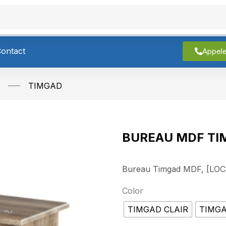
roduits
À Propos
Contact
ontact
Appel
TIMGAD
BUREAU MDF TI
Bureau Timgad MDF, [LOC
Color
TIMGAD CLAIR
TIMG