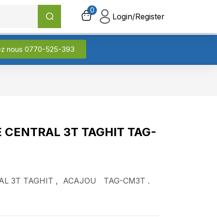
0
0
Login/Register
Login/Register
ez nous 0770-525-393
 CENTRAL 3T TAGHIT TAG-
AL 3T TAGHIT , ACAJOU TAG-CM3T .