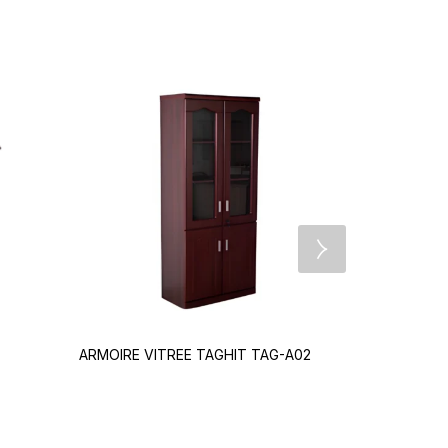
ARMOIRE VITREE TAGHIT TAG-A02
BUREAU + 
MOBILE TC