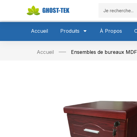
Accueil
P
Accueil
Produits
À Propos
C
Accueil
Ensembles de bureaux MDF