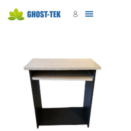
Sign in
Remember me
Lost password?
Log in
Create an account