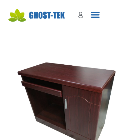
Sign in
Remember me
Lost password?
Log in
Create an account